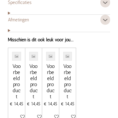
Specificaties
Afmetingen
Misschien is dit ook leuk voor jou....
Voo
Voo
Voo
Voo
rbe
rbe
rbe
rbe
eld
eld
eld
eld
pro
pro
pro
pro
duc
duc
duc
duc
t
t
t
t
€ 14,45
€ 14,45
€ 14,45
€ 14,45
Uitgeschakeld
Uitgeschakeld
Uitgeschakeld
Uitgeschakeld