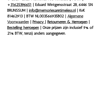
+
31625396651
| Eduard Wintgensstraat 28, 6446 SN
BRUNSSUM |
info@memoriesaretimeless.nl
| KvK
81462913 | BTW NL003566935B02
|
Algemene
Voorwaarden
|
Privacy
|
Retourneren & Herroepen
|
Bestelling herroepen
| Onze prijzen zijn inclusief 9% of
21% BTW, tenzij anders aangegeven.