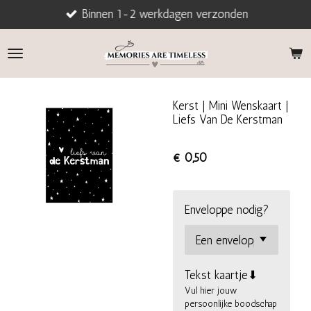
Binnen 1-2 werkdagen verzonden
Ga
direct
naar
de
hoofdinhoud
Kerst | Mini Wenskaart |
Liefs Van De Kerstman
€ 0,50
Enveloppe nodig?
Tekst kaartje⬇
Vul hier jouw
persoonlijke boodschap