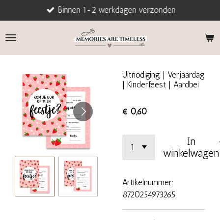
Binnen 1-2 werkdagen verzonden
Ga
direct
naar
de
hoofdinhoud
Uitnodiging | Verjaardag
| Kinderfeest | Aardbei
€ 0,60
In
winkelwagen
Artikelnummer:
8720254973265