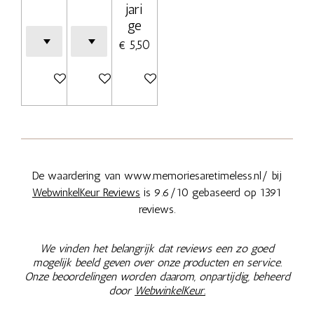
jari
ge
€ 5,50
In winkelwagen
In winkelwagen
Bekijk details
De waardering van www.memoriesaretimeless.nl/ bij
WebwinkelKeur Reviews
is 9.6/10 gebaseerd op 1391
reviews.
We vinden het belangrijk dat reviews een zo goed
mogelijk beeld geven over onze producten en service.
Onze beoordelingen worden daarom, onpartijdig, beheerd
door
WebwinkelKeur.