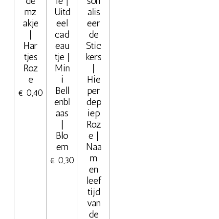
de
ie |
son
mz
Uitd
alis
akje
eel
eer
|
cad
de
Har
eau
Stic
tjes
tje |
kers
Roz
Min
|
e
i
Hie
Bell
per
€ 0,40
enbl
dep
aas
iep
|
Roz
Blo
e |
em
Naa
m
€ 0,30
en
leef
tijd
van
de