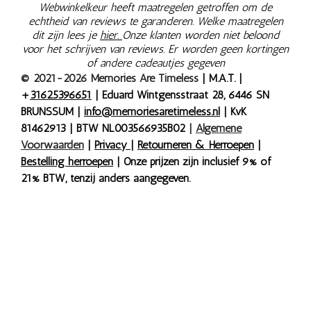
Webwinkelkeur heeft maatregelen getroffen om de
echtheid van reviews te garanderen. Welke maatregelen
dit zijn lees je
hier.
Onze klanten worden niet beloond
voor het schrijven van reviews. Er worden geen kortingen
of andere cadeautjes gegeven
© 2021-2026 Memories Are Timeless
| M.A.T. |
+
31625396651
| Eduard Wintgensstraat 28, 6446 SN
BRUNSSUM |
info@memoriesaretimeless.nl
| KvK
81462913 | BTW NL003566935B02
|
Algemene
Voorwaarden
|
Privacy
|
Retourneren & Herroepen
|
Bestelling herroepen
| Onze prijzen zijn inclusief 9% of
21% BTW, tenzij anders aangegeven.