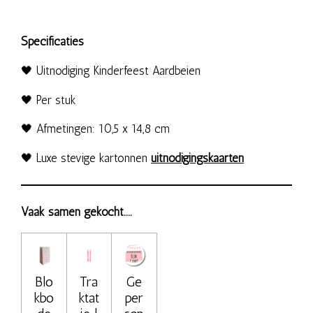
Specificaties
🖤 Uitnodiging Kinderfeest Aardbeien
🖤 Per stuk
🖤 Afmetingen: 10,5 x 14,8 cm
🖤 Luxe stevige kartonnen
uitnodigingskaarten
Vaak samen gekocht....
Blo
Tra
Ge
kbo
ktat
per