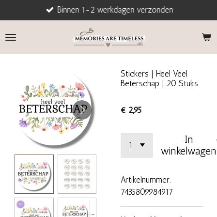
Binnen 1-2 werkdagen verzonden
Ga
direct
naar
de
hoofdinhoud
Stickers | Heel Veel
Beterschap | 20 Stuks
€ 2,95
In
winkelwagen
Artikelnummer:
7435809984917