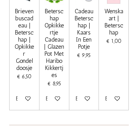
Brieven
Betersc
Cadeau
Wenska
buscad
hap
Betersc
art |
eau |
Opkikke
hap |
Betersc
Betersc
rtje
Kaars
hap
hap |
Cadeau
In Een
€ 1,00
Opkikke
| Glazen
Potje
r
Pot Met
€ 9,95
Gondel
Haribo
doosje
Kikkertj
es
€ 6,50
€ 8,95
Bekijk details
Bekijk details
Bekijk details
Bekijk details