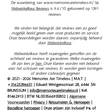
De waardering van www.memoriesaretimeless.nl/ bij
WebwinkelKeur Reviews
is 9.6/10 gebaseerd op 1391
reviews.
We vinden het belangrijk dat reviews een zo goed
mogelijk beeld geven over onze producten en service.
Onze beoordelingen worden daarom, onpartijdig, beheerd
door
WebwinkelKeur.
Webwinkelkeur heeft maatregelen getroffen om de
echtheid van reviews te garanderen. Welke maatregelen
dit zijn lees je
hier.
Onze klanten worden niet beloond
voor het schrijven van reviews. Er worden geen kortingen
of andere cadeautjes gegeven
© 2021-2026 Memories Are Timeless
| M.A.T. |
+
31625396651
| Eduard Wintgensstraat 28, 6446 SN
BRUNSSUM |
info@memoriesaretimeless.nl
| KvK
81462913 | BTW NL003566935B02
|
Algemene
Voorwaarden
|
Privacy
|
Retourneren & Herroepen
|
Bestelling herroepen
| Onze prijzen zijn inclusief 9% of