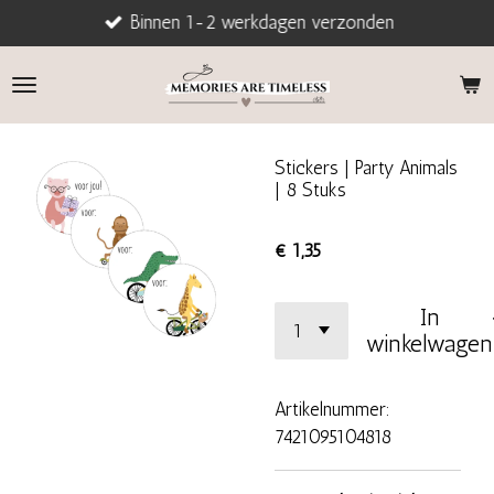
Binnen 1-2 werkdagen verzonden
Ga
direct
naar
de
hoofdinhoud
Stickers | Party Animals
| 8 Stuks
€ 1,35
In
winkelwagen
Artikelnummer:
7421095104818