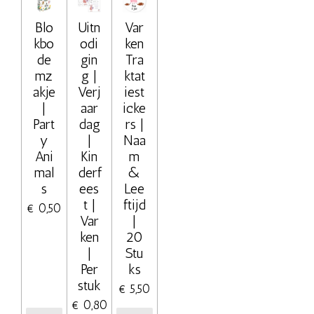
Blo
Uitn
Var
kbo
odi
ken
de
gin
Tra
mz
g |
ktat
akje
Verj
iest
|
aar
icke
Part
dag
rs |
y
|
Naa
Ani
Kin
m
mal
derf
&
s
ees
Lee
t |
ftijd
€ 0,50
Var
|
ken
20
|
Stu
Per
ks
stuk
€ 5,50
€ 0,80