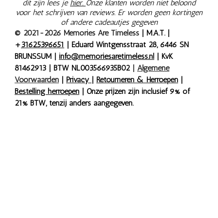
dit zijn lees je
hier.
Onze klanten worden niet beloond
voor het schrijven van reviews. Er worden geen kortingen
of andere cadeautjes gegeven
© 2021-2026 Memories Are Timeless
| M.A.T. |
+
31625396651
| Eduard Wintgensstraat 28, 6446 SN
BRUNSSUM |
info@memoriesaretimeless.nl
| KvK
81462913 | BTW NL003566935B02
|
Algemene
Voorwaarden
|
Privacy
|
Retourneren & Herroepen
|
Bestelling herroepen
| Onze prijzen zijn inclusief 9% of
21% BTW, tenzij anders aangegeven.