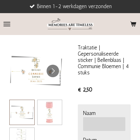
Binnen 1-2 werkdagen verzonden
Ga
direct
naar
de
hoofdinhoud
Traktatie |
Gepersonaliseerde
sticker | Bellenblaas |
Communie Bloemen | 4
stuks
€ 2,50
Naam
Datum