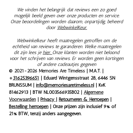
We vinden het belangrijk dat reviews een zo goed
mogelijk beeld geven over onze producten en service.
Onze beoordelingen worden daarom, onpartijdig, beheerd
door
WebwinkelKeur.
Webwinkelkeur heeft maatregelen getroffen om de
echtheid van reviews te garanderen. Welke maatregelen
dit zijn lees je
hier.
Onze klanten worden niet beloond
voor het schrijven van reviews. Er worden geen kortingen
of andere cadeautjes gegeven
© 2021-2026 Memories Are Timeless
| M.A.T. |
+
31625396651
| Eduard Wintgensstraat 28, 6446 SN
BRUNSSUM |
info@memoriesaretimeless.nl
| KvK
81462913 | BTW NL003566935B02
|
Algemene
Voorwaarden
|
Privacy
|
Retourneren & Herroepen
|
Bestelling herroepen
| Onze prijzen zijn inclusief 9% of
21% BTW, tenzij anders aangegeven.