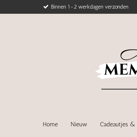
Binnen 1-2 werkdagen verzonden
Ga
direct
naar
de
hoofdinhoud
Home
Nieuw
Cadeautjes 