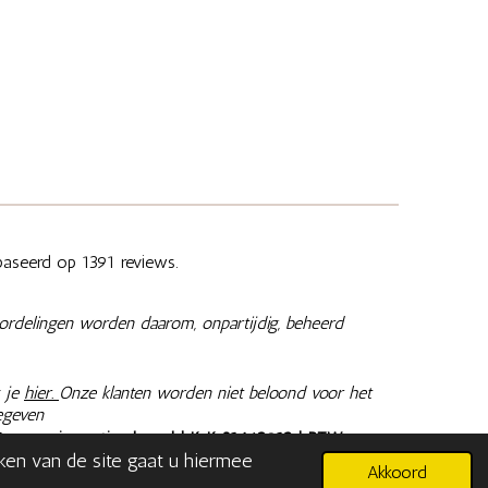
aseerd op 1391 reviews.
ordelingen worden daarom, onpartijdig, beheerd
 je
hier.
Onze klanten worden niet beloond voor het
egeven
@memoriesaretimeless.nl
| KvK 81462913 | BTW
aken van de site gaat u hiermee
n inclusief 9% of 21% BTW, tenzij anders aangegeven.
Akkoord