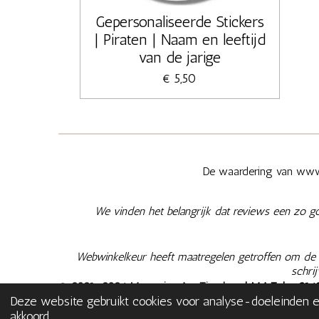
Gepersonaliseerde Stickers
| Piraten | Naam en leeftijd
van de jarige
€ 5,50
De waardering van www.
We vinden het belangrijk dat reviews een zo g
Webwinkelkeur heeft maatregelen getroffen om de e
schri
© 2021-2026 Memories Are Timeless
| M.A.T. | +
316
Deze website gebruikt cookies voor analyse-doeleinden en
NL003566935B02
|
Algemene Voorwaarden
|
Privacy
akkoord.