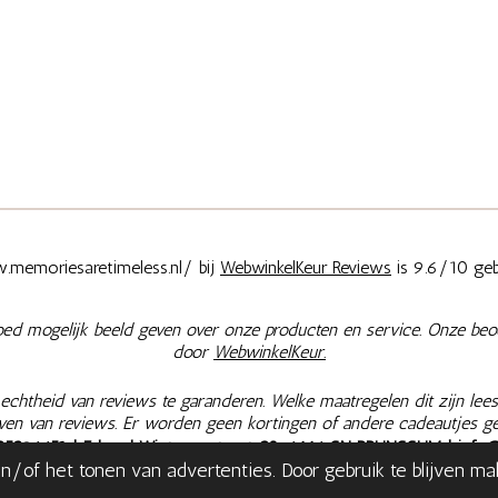
memoriesaretimeless.nl/ bij
WebwinkelKeur Reviews
is 9.6/10 geb
oed mogelijk beeld geven over onze producten en service. Onze beo
door
WebwinkelKeur.
chtheid van reviews te garanderen. Welke maatregelen dit zijn lees
jven van reviews. Er worden geen kortingen of andere cadeautjes g
25396651
| Eduard Wintgensstraat 28, 6446 SN BRUNSSUM |
info
/of het tonen van advertenties. Door gebruik te blijven m
|
Retourneren & Herroepen
|
Bestelling herroepen
| Onze prijzen zij