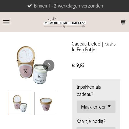
Binnen 1-2 werkdagen verzonden
Ga
direct
naar
de
hoofdinhoud
Cadeau Liefde | Kaars
In Een Potje
€ 9,95
Inpakken als
cadeau?
Kaartje nodig?