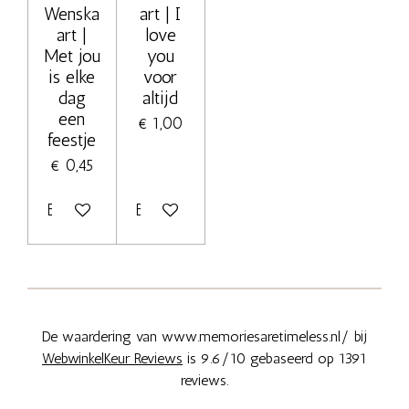
Wenska
art | I
art |
love
Met jou
you
is elke
voor
dag
altijd
een
€ 1,00
feestje
€ 0,45
Bekijk details
Bekijk details
De waardering van www.memoriesaretimeless.nl/ bij
WebwinkelKeur Reviews
is 9.6/10 gebaseerd op 1391
reviews.