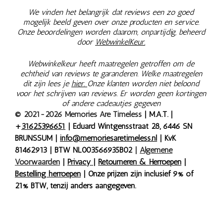
We vinden het belangrijk dat reviews een zo goed
mogelijk beeld geven over onze producten en service.
Onze beoordelingen worden daarom, onpartijdig, beheerd
door
WebwinkelKeur.
Webwinkelkeur heeft maatregelen getroffen om de
echtheid van reviews te garanderen. Welke maatregelen
dit zijn lees je
hier.
Onze klanten worden niet beloond
voor het schrijven van reviews. Er worden geen kortingen
of andere cadeautjes gegeven
© 2021-2026 Memories Are Timeless
| M.A.T. |
+
31625396651
| Eduard Wintgensstraat 28, 6446 SN
BRUNSSUM |
info@memoriesaretimeless.nl
| KvK
81462913 | BTW NL003566935B02
|
Algemene
Voorwaarden
|
Privacy
|
Retourneren & Herroepen
|
Bestelling herroepen
| Onze prijzen zijn inclusief 9% of
21% BTW, tenzij anders aangegeven.