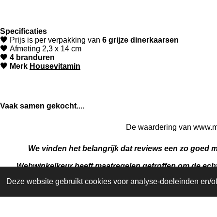
Specificaties
🖤
Prijs is per verpakking van
6 grijze dinerkaarsen
🖤
Afmeting
2,3 x 14 cm
🖤 4
branduren
🖤 Merk
Housevitamin
Vaak samen gekocht....
De waardering van www.me
We vinden het belangrijk dat reviews een zo goed 
Webwinkelkeur heeft maatregelen getroffen om de echth
schrijven
Deze website gebruikt cookies voor analyse-doeleinden en/of 
© 2021-2026 Memories Are Timeless
| M.A.T. | +
3162539665
NL003566935B02
|
Algemene Voorwaarden
|
Privacy
|
Reto