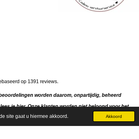
gebaseerd op 1391 reviews.
 beoordelingen worden daarom, onpartijdig, beheerd
lees je
hier.
Onze klanten worden niet beloond voor het
es gegeven
de site gaat u hiermee akkoord.
Akkoord
emoriesaretimeless.nl
| KvK 81462913 | BTW
zijn inclusief 9% of 21% BTW, tenzij anders aangegeven.