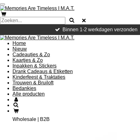
Ga
direct
naar
de
hoofdinhoud
Binnen 1-2 werkdagen verzonden
Home
Nieuw
Cadeautjes & Zo
Kaartjes & Zo
Inpakken & Stickers
Drank Cadeaus & Etiketten
Kinderfeest & Traktaties
Trouwen & Bruiloft
Bedankjes
Alle producten
Wholesale | B2B