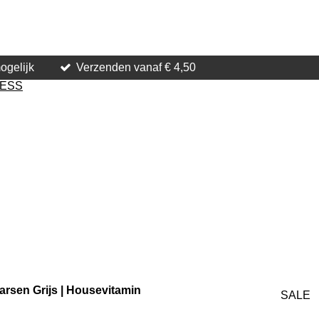
ogelijk
Verzenden vanaf € 4,50
LESS
aarsen Grijs | Housevitamin
SALE