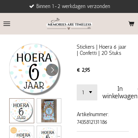
Binnen 1-2 werkdagen verzonden
Ga
direct
naar
de
hoofdinhoud
Stickers | Hoera 6 jaar
| Confetti | 20 Stuks
€ 2,95
In
winkelwagen
Artikelnummer:
7435812131186