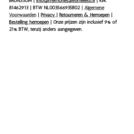
BRUNSSUM |
info@memoriesaretimeless.nl
| KvK
81462913 | BTW NL003566935B02
|
Algemene
Voorwaarden
|
Privacy
|
Retourneren & Herroepen
|
Bestelling herroepen
| Onze prijzen zijn inclusief 9% of
21% BTW, tenzij anders aangegeven.