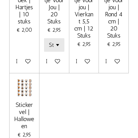
oek |
tje Voor
tje voor
tje voor
Hartjes
Jou |
jou |
jou |
| 10
20
Vierkan
Rond 4
stuks
Stuks
t 5,5
cm |
cm | 12
20
€ 2,00
€ 2,95
Stuks
Stuks
€ 2,95
€ 2,95
In winkelwagen
In winkelwagen
In winkelwagen
In winkelwage
Sticker
vel |
Hallowe
en
€ 2,95