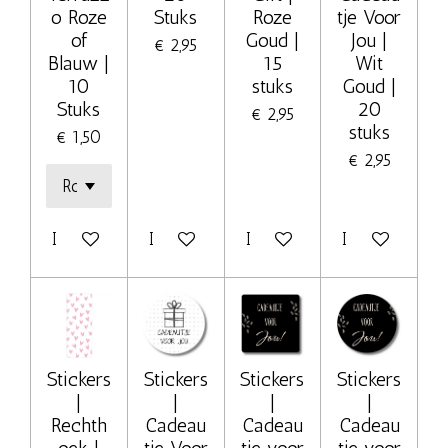
o Roze
Stuks
Roze
tje Voor
of
Goud |
Jou |
€ 2,95
Blauw |
15
Wit
10
stuks
Goud |
Stuks
20
€ 2,95
stuks
€ 1,50
€ 2,95
In winkelwagen
In winkelwagen
In winkelwagen
In winkelwage
Stickers
Stickers
Stickers
Stickers
|
|
|
|
Rechth
Cadeau
Cadeau
Cadeau