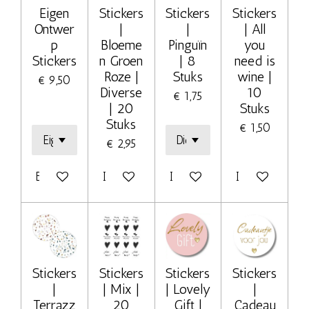
Eigen
Stickers
Stickers
Stickers
Ontwer
|
|
| All
p
Bloeme
Pinguïn
you
Stickers
n Groen
| 8
need is
Roze |
Stuks
wine |
€ 9,50
Diverse
10
€ 1,75
| 20
Stuks
Stuks
€ 1,50
€ 2,95
Bekijk details
In winkelwagen
In winkelwagen
In winkelwage
Stickers
Stickers
Stickers
Stickers
|
| Mix |
| Lovely
|
Terrazz
20
Gift |
Cadeau