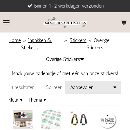
Binnen 1-2 werkdagen verzonden
Ga
direct
naar
de
hoofdinhoud
Home
»
Inpakken &
»
Stickers
»
Overige
Stickers
Stickers
Overige Stickers❤
Maak jouw cadeautje af met eén van onze stickers!
13 resultaten
Sorteer:
Kleur
▾
Thema
▾