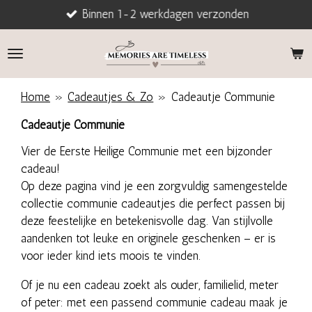
Binnen 1-2 werkdagen verzonden
Ga
direct
naar
de
hoofdinhoud
Home
»
Cadeautjes & Zo
»
Cadeautje Communie
Cadeautje Communie
Vier de Eerste Heilige Communie met een bijzonder
cadeau!
Op deze pagina vind je een zorgvuldig samengestelde
collectie communie cadeautjes die perfect passen bij
deze feestelijke en betekenisvolle dag. Van stijlvolle
aandenken tot leuke en originele geschenken – er is
voor ieder kind iets moois te vinden.
Of je nu een cadeau zoekt als ouder, familielid, meter
of peter: met een passend communie cadeau maak je