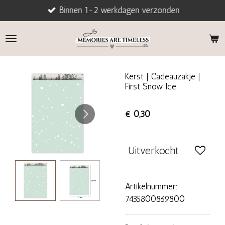
Binnen 1-2 werkdagen verzonden
Ga
direct
naar
de
hoofdinhoud
Kerst | Cadeauzakje |
First Snow Ice
€ 0,30
Uitverkocht
Artikelnummer:
7435800869800