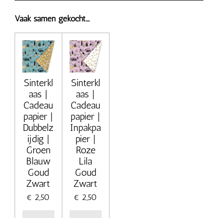
Vaak samen gekocht....
Sinterkl
Sinterkl
aas |
aas |
Cadeau
Cadeau
papier |
papier |
Dubbelz
Inpakpa
ijdig |
pier |
Groen
Roze
Blauw
Lila
Goud
Goud
Zwart
Zwart
€ 2,50
€ 2,50