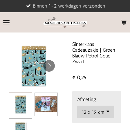
Binnen 1-2 werkdagen verzonden
Ga
direct
naar
de
hoofdinhoud
Sinterklaas |
Cadeauzakje | Groen
Blauw Petrol Goud
Zwart
€ 0,25
Afmeting