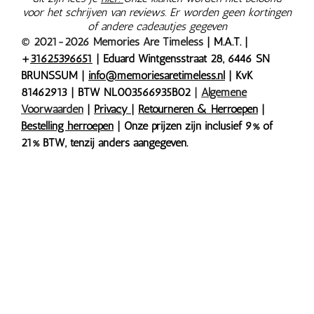
voor het schrijven van reviews. Er worden geen kortingen
of andere cadeautjes gegeven
© 2021-2026 Memories Are Timeless
| M.A.T. |
+
31625396651
| Eduard Wintgensstraat 28, 6446 SN
BRUNSSUM |
info@memoriesaretimeless.nl
| KvK
81462913 | BTW NL003566935B02
|
Algemene
Voorwaarden
|
Privacy
|
Retourneren & Herroepen
|
Bestelling herroepen
| Onze prijzen zijn inclusief 9% of
21% BTW, tenzij anders aangegeven.