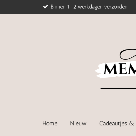
Binnen 1-2 werkdagen verzonden
Ga
direct
naar
de
hoofdinhoud
Home
Nieuw
Cadeautjes 