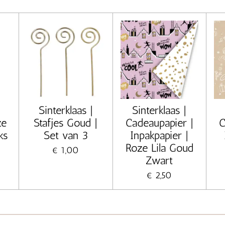
Sinterklaas |
Sinterklaas |
ze
Stafjes Goud |
Cadeaupapier |
C
ks
Set van 3
Inpakpapier |
Roze Lila Goud
€ 1,00
Zwart
€ 2,50