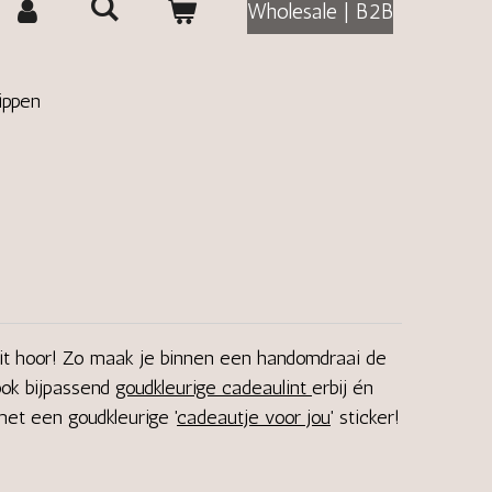
Wholesale | B2B
ippen
dit hoor! Zo maak je binnen een handomdraai de
ook bijpassend
goudkleurige cadeaulint
erbij én
et een goudkleurige '
cadeautje voor jou
' sticker!