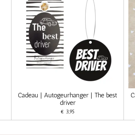
Cadeau | Autogeurhanger | The best
C
driver
€ 3,95