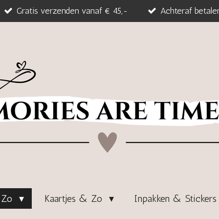
Gratis verzenden vanaf € 45,-
Achteraf betale
& Zo
Kaartjes & Zo
Inpakken & Sticker